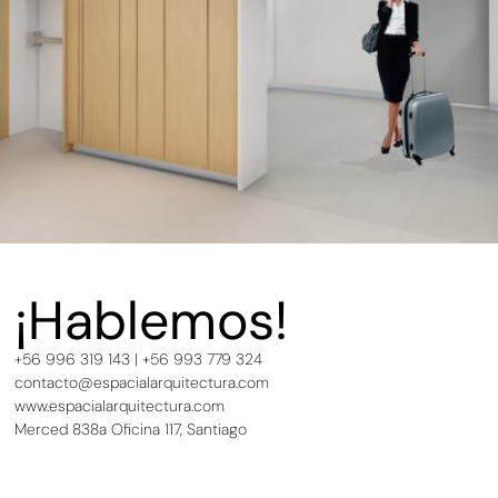
¡Hablemos!
+56 996 319 143 | +56 993 779 324
contacto@espacialarquitectura.com
www.espacialarquitectura.com
Merced 838a Oficina 117, Santiago